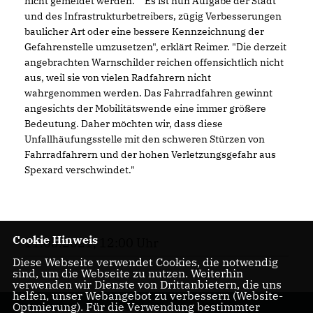
nicht gemeldet werden." "Es ist nun Aufgabe der Stadt
und des Infrastrukturbetreibers, zügig Verbesserungen
baulicher Art oder eine bessere Kennzeichnung der
Gefahrenstelle umzusetzen", erklärt Reimer. "Die derzeit
angebrachten Warnschilder reichen offensichtlich nicht
aus, weil sie von vielen Radfahrern nicht
wahrgenommen werden. Das Fahrradfahren gewinnt
angesichts der Mobilitätswende eine immer größere
Bedeutung. Daher möchten wir, dass diese
Unfallhäufungsstelle mit den schweren Stürzen von
Fahrradfahrern und der hohen Verletzungsgefahr aus
Spexard verschwindet."
Cookie Hinweis
11.05.2021, 12:00 Uhr
Diese Webseite verwendet Cookies, die notwendig
sind, um die Webseite zu nutzen. Weiterhin
verwenden wir Dienste von Drittanbietern, die uns
helfen, unser Webangebot zu verbessern (Website-
Optmierung). Für die Verwendung bestimmter