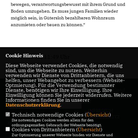
bewegen, verantwortungsbewusst mit ihrem Grund und
Boden umzugehen. Es muss jungen Familien wieder
möglich sein, in Gütersloh bezahlbaren Wohnraum
anzumieten oder bauen zu können.“
Cookie Hinweis
09.07.2019, 11:49 Uhr
Diese Webseite verwendet Cookies, die notwendig
sind, um die Webseite zu nutzen. Weiterhin
verwenden wir Dienste von Drittanbietern, die uns
helfen, unser Webangebot zu verbessern (Website-
Optmierung). Für die Verwendung bestimmter
Dienste, benötigen wir Ihre Einwilligung. Ihre
CDU-Stadtverband
Einwilligung können Sie jederzeit widerrufen. Weitere
Gütersloh
Informationen finden Sie in unserer
Datenschutzerklärung
.
IMPRESSUM
Technisch notwendige Cookies (
Übersicht
)
DATENSCHUTZ
Die notwendigen Cookies werden allein für den
KONTAKT
ordnungsgemäßen Gebrauch der Webseite benötigt.
Cookies von Drittanbietern (
Übersicht
)
Zur Optimierung unserer Webseite binden wir Dienste und