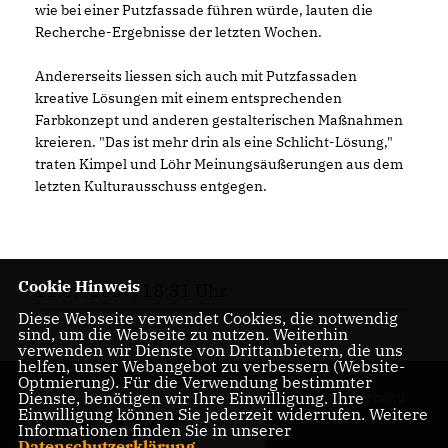
wie bei einer Putzfassade führen würde, lauten die
Recherche-Ergebnisse der letzten Wochen.
Andererseits liessen sich auch mit Putzfassaden
kreative Lösungen mit einem entsprechenden
Farbkonzept und anderen gestalterischen Maßnahmen
kreieren. "Das ist mehr drin als eine Schlicht-Lösung,"
traten Kimpel und Löhr Meinungsäußerungen aus dem
letzten Kulturausschuss entgegen.
Cookie Hinweis
11.09.2007, 18:31 Uhr
Diese Webseite verwendet Cookies, die notwendig
sind, um die Webseite zu nutzen. Weiterhin
verwenden wir Dienste von Drittanbietern, die uns
helfen, unser Webangebot zu verbessern (Website-
Optmierung). Für die Verwendung bestimmter
Dienste, benötigen wir Ihre Einwilligung. Ihre
CDU-Stadtverband
Einwilligung können Sie jederzeit widerrufen. Weitere
Gütersloh
Informationen finden Sie in unserer
Datenschutzerklärung
.