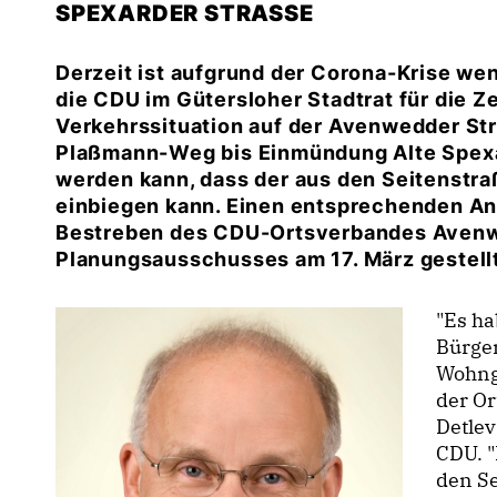
PEXARDER STRASSE
Derzeit ist aufgrund der Corona-Krise w
die CDU im Gütersloher Stadtrat für die Ze
Verkehrssituation auf der Avenwedder Str
Plaßmann-Weg bis Einmündung Alte Spexa
werden kann, dass der aus den Seitenstr
einbiegen kann. Einen entsprechenden Ant
Bestreben des CDU-Ortsverbandes Avenwed
Planungsausschusses am 17. März gestellt
"Es h
Bürge
Wohng
der Or
Detlev
CDU. 
den Se