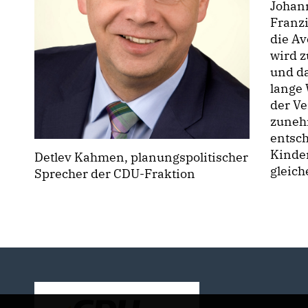
Johan
Franz
die A
wird z
und d
lange
der Ve
zunehm
entsch
Kinde
Detlev Kahmen, planungspolitischer
gleich
Sprecher der CDU-Fraktion