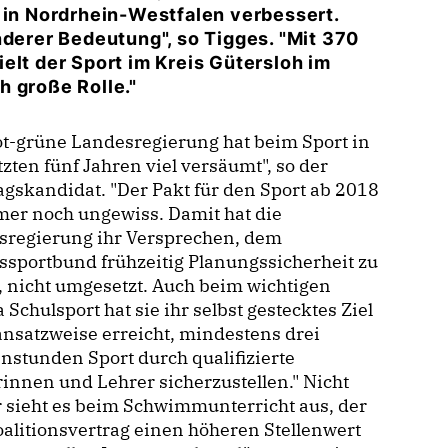
 in Nordrhein-Westfalen verbessert.
nderer Bedeutung", so Tigges. "Mit 370
elt der Sport im Kreis Gütersloh im
h große Rolle."
ot-grüne Landesregierung hat beim Sport in
tzten fünf Jahren viel versäumt", so der
gskandidat. "Der Pakt für den Sport ab 2018
mer noch ungewiss. Damit hat die
sregierung ihr Versprechen, dem
sportbund frühzeitig Planungssicherheit zu
 nicht umgesetzt. Auch beim wichtigen
Schulsport hat sie ihr selbst gestecktes Ziel
ansatzweise erreicht, mindestens drei
stunden Sport durch qualifizierte
innen und Lehrer sicherzustellen." Nicht
 sieht es beim Schwimmunterricht aus, der
oalitionsvertrag einen höheren Stellenwert