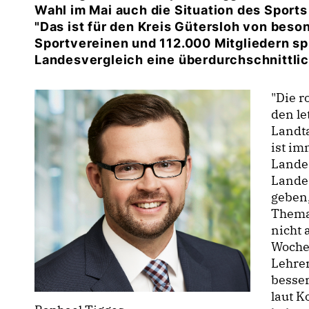
Wahl im Mai auch die Situation des Sports
"Das ist für den Kreis Gütersloh von beso
Sportvereinen und 112.000 Mitgliedern spi
Landesvergleich eine überdurchschnittlic
"Die r
den le
Landta
ist im
Lande
Landes
geben,
Thema 
nicht 
Wochen
Lehrer
besser
laut K