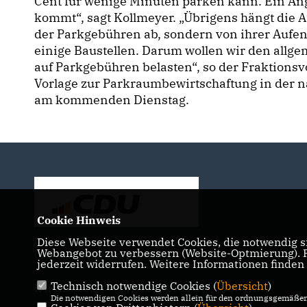
Cent für wenige Minuten parken kann. Ein Ang
kommt“, sagt Kollmeyer. „Übrigens hängt die At
der Parkgebühren ab, sondern von ihrer Aufent
einige Baustellen. Darum wollen wir den allge
auf Parkgebühren belasten“, so der Fraktions
Vorlage zur Parkraumbewirtschaftung in der 
am kommenden Dienstag.
Cookie Hinweis
Diese Webseite verwendet Cookies, die notwendig si
Webangebot zu verbessern (Website-Optmierung). Fü
CDU-Stadtverband Gütersloh
jederzeit widerrufen. Weitere Informationen finden
Technisch notwendige Cookies (
Übersicht
)
IMPRESSUM
DATENSCHUTZ
KONTAKT
Die notwendigen Cookies werden allein für den ordnungsgemäßen 