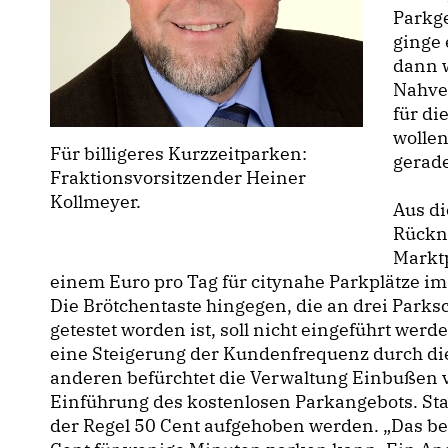
Parkg
ginge 
dann w
Nahve
für di
wolle
Für billigeres Kurzzeitparken:
gerade
Fraktionsvorsitzender Heiner
Kollmeyer.
Aus d
Rückn
Marktp
einem Euro pro Tag für citynahe Parkplätze im
Die Brötchentaste hingegen, die an drei Park
getestet worden ist, soll nicht eingeführt we
eine Steigerung der Kundenfrequenz durch di
anderen befürchtet die Verwaltung Einbußen 
Einführung des kostenlosen Parkangebots. Sta
der Regel 50 Cent aufgehoben werden. „Das be