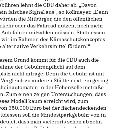
ebühren lehnt die CDU daher ab. „Davon
ein falsches Signal aus“, so Kollmeyer. „Denn
ürden die Mitbürger, die den öffentlichen
rkehr oder das Fahrrad nutzen, noch mehr
e Autofahrer mitzahlen müssen. Stattdessen
n wir im Rahmen des Klimaschutzkonzeptes
 alternative Verkehrsmittel fördern!“
iesem Grund kommt für die CDU auch die
ahme der Gebührenpflicht auf dem
latz nicht infrage. Denn die Gebühr ist mit
 Vergleich zu anderen Städten extrem gering.
scheinautomaten in der Hohenzollernstraße
rden. Zum einen zeigen Untersuchungen, dass
eses Modell kaum erreicht wird, zum
von 350.000 Euro bei der flächendeckenden
ttdessen soll die Mindestparkgebühr von in
deutet, dass man vielerorts schon ab zehn