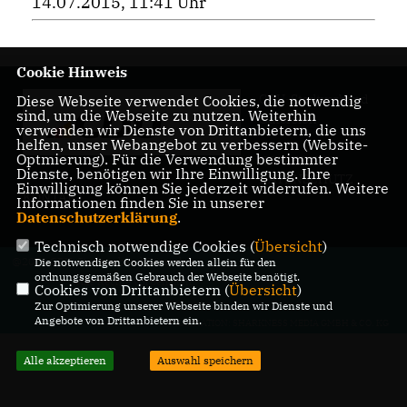
14.07.2015, 11:41 Uhr
Cookie Hinweis
CDU-Stadtverband
Diese Webseite verwendet Cookies, die notwendig
sind, um die Webseite zu nutzen. Weiterhin
Gütersloh
verwenden wir Dienste von Drittanbietern, die uns
helfen, unser Webangebot zu verbessern (Website-
Optmierung). Für die Verwendung bestimmter
IMPRESSUM
Dienste, benötigen wir Ihre Einwilligung. Ihre
DATENSCHUTZ
Einwilligung können Sie jederzeit widerrufen. Weitere
KONTAKT
Informationen finden Sie in unserer
Datenschutzerklärung
.
Technisch notwendige Cookies (
Übersicht
)
@2026 CDU-Stadtverband Gütersloh
Die notwendigen Cookies werden allein für den
ordnungsgemäßen Gebrauch der Webseite benötigt.
Alle Rechte vorbehalten.
Cookies von Drittanbietern (
Übersicht
)
Zur Optimierung unserer Webseite binden wir Dienste und
Angebote von Drittanbietern ein.
REALISATION: SHARKNESS MEDIA GMBH & CO. KG
Alle akzeptieren
Auswahl speichern