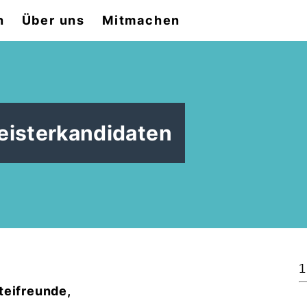
n
Über uns
Mitmachen
eisterkandidaten
1
teifreunde,