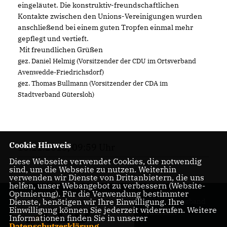
eingeläutet. Die konstruktiv-freundschaftlichen
Kontakte zwischen den Unions-Vereinigungen wurden
anschließend bei einem guten Tropfen einmal mehr
gepflegt und vertieft.
Mit freundlichen Grüßen
gez. Daniel Helmig (Vorsitzender der CDU im Ortsverband
Avenwedde-Friedrichsdorf)
gez. Thomas Bullmann (Vorsitzender der CDA im
Stadtverband Gütersloh)
Cookie Hinweis
18.11.2013, 09:59 Uhr
Diese Webseite verwendet Cookies, die notwendig
sind, um die Webseite zu nutzen. Weiterhin
verwenden wir Dienste von Drittanbietern, die uns
helfen, unser Webangebot zu verbessern (Website-
Optmierung). Für die Verwendung bestimmter
CDU-Stadtverband
Dienste, benötigen wir Ihre Einwilligung. Ihre
Einwilligung können Sie jederzeit widerrufen. Weitere
Gütersloh
Informationen finden Sie in unserer
Datenschutzerklärung
.