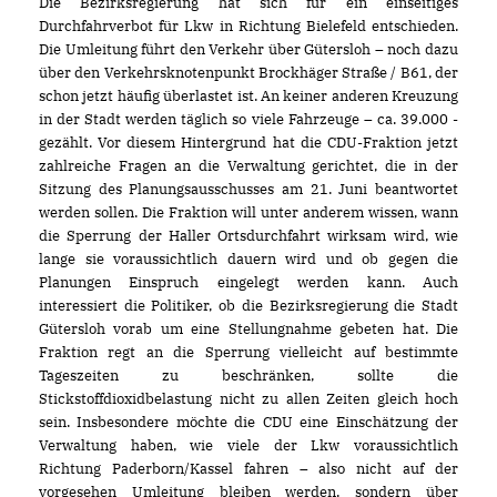
Die Bezirksregierung hat sich für ein einseitiges
Durchfahrverbot für Lkw in Richtung Bielefeld entschieden.
Die Umleitung führt den Verkehr über Gütersloh – noch dazu
über den Verkehrsknotenpunkt Brockhäger Straße / B61, der
schon jetzt häufig überlastet ist. An keiner anderen Kreuzung
in der Stadt werden täglich so viele Fahrzeuge – ca. 39.000 -
gezählt. Vor diesem Hintergrund hat die CDU-Fraktion jetzt
zahlreiche Fragen an die Verwaltung gerichtet, die in der
Sitzung des Planungsausschusses am 21. Juni beantwortet
werden sollen. Die Fraktion will unter anderem wissen, wann
die Sperrung der Haller Ortsdurchfahrt wirksam wird, wie
lange sie voraussichtlich dauern wird und ob gegen die
Planungen Einspruch eingelegt werden kann. Auch
interessiert die Politiker, ob die Bezirksregierung die Stadt
Gütersloh vorab um eine Stellungnahme gebeten hat. Die
Fraktion regt an die Sperrung vielleicht auf bestimmte
Tageszeiten zu beschränken, sollte die
Stickstoffdioxidbelastung nicht zu allen Zeiten gleich hoch
sein. Insbesondere möchte die CDU eine Einschätzung der
Verwaltung haben, wie viele der Lkw voraussichtlich
Richtung Paderborn/Kassel fahren – also nicht auf der
vorgesehen Umleitung bleiben werden, sondern über