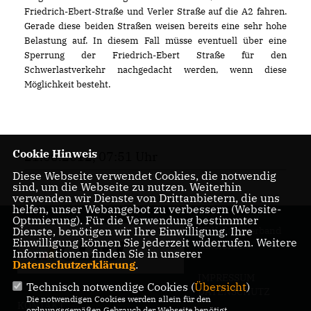
Friedrich-Ebert-Straße und Verler Straße auf die A2 fahren.
Gerade diese beiden Straßen weisen bereits eine sehr hohe
Belastung auf. In diesem Fall müsse eventuell über eine
Sperrung der Friedrich-Ebert Straße für den
Schwerlastverkehr nachgedacht werden, wenn diese
Möglichkeit besteht.
Cookie Hinweis
21.06.2012, 07:51 Uhr
Diese Webseite verwendet Cookies, die notwendig
sind, um die Webseite zu nutzen. Weiterhin
verwenden wir Dienste von Drittanbietern, die uns
helfen, unser Webangebot zu verbessern (Website-
Optmierung). Für die Verwendung bestimmter
Dienste, benötigen wir Ihre Einwilligung. Ihre
CDU-Stadtverband
Einwilligung können Sie jederzeit widerrufen. Weitere
Gütersloh
Informationen finden Sie in unserer
Datenschutzerklärung
.
IMPRESSUM
Technisch notwendige Cookies (
Übersicht
)
DATENSCHUTZ
Die notwendigen Cookies werden allein für den
KONTAKT
ordnungsgemäßen Gebrauch der Webseite benötigt.