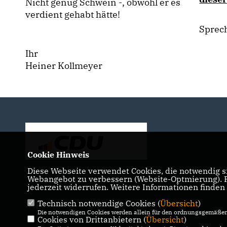
Nicht genug Schwein -, obwohl er es
verdient gehabt hätte!
Sprech
Ihr
Heiner Kollmeyer
Cookie Hinweis
Diese Webseite verwendet Cookies, die notwendig si
Webangebot zu verbessern (Website-Optmierung). Fü
CDU-Stadtverband Gütersloh
jederzeit widerrufen. Weitere Informationen finden
Technisch notwendige Cookies (
Übersicht
)
IMPRESSUM
DATENSCHUTZ
KONTAKT
Die notwendigen Cookies werden allein für den ordnungsgemäßen 
Cookies von Drittanbietern (
Übersicht
)