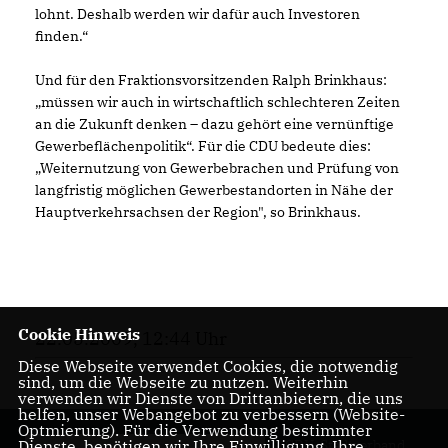
lohnt. Deshalb werden wir dafür auch Investoren
finden.“
Und für den Fraktionsvorsitzenden Ralph Brinkhaus:
müssen wir auch in wirtschaftlich schlechteren Zeiten
an die Zukunft denken – dazu gehört eine vernünftige
Gewerbeflächenpolitik“. Für die CDU bedeute dies:
Weiternutzung von Gewerbebrachen und Prüfung von
langfristig möglichen Gewerbestandorten in Nähe der
Hauptverkehrsachsen der Region", so Brinkhaus.
Cookie Hinweis
22.05.2009, 12:44 Uhr
Diese Webseite verwendet Cookies, die notwendig
sind, um die Webseite zu nutzen. Weiterhin
verwenden wir Dienste von Drittanbietern, die uns
helfen, unser Webangebot zu verbessern (Website-
Optmierung). Für die Verwendung bestimmter
Dienste, benötigen wir Ihre Einwilligung. Ihre
CDU-Stadtverband