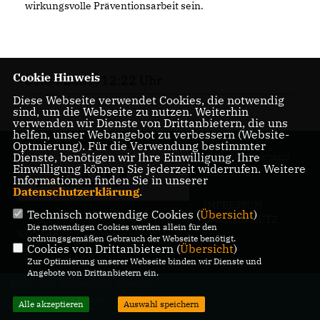
wirkungsvolle Präventionsarbeit sein.
Cookie Hinweis
06.04.2009, 12:22 Uhr
Diese Webseite verwendet Cookies, die notwendig
sind, um die Webseite zu nutzen. Weiterhin
verwenden wir Dienste von Drittanbietern, die uns
helfen, unser Webangebot zu verbessern (Website-
Optmierung). Für die Verwendung bestimmter
Dienste, benötigen wir Ihre Einwilligung. Ihre
CDU-Stadtverband
Einwilligung können Sie jederzeit widerrufen. Weitere
Gütersloh
Informationen finden Sie in unserer
Datenschutzerklärung
.
IMPRESSUM
Technisch notwendige Cookies (
Übersicht
)
DATENSCHUTZ
Die notwendigen Cookies werden allein für den
KONTAKT
ordnungsgemäßen Gebrauch der Webseite benötigt.
Cookies von Drittanbietern (
Übersicht
)
Zur Optimierung unserer Webseite binden wir Dienste und
Angebote von Drittanbietern ein.
@2026 CDU-Stadtverband Gütersloh
Alle Rechte vorbehalten.
Alle akzeptieren
Auswahl speichern