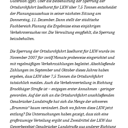
Gütersloh (gpr). Über die Beibehaltung der Sperrung der
Ortsdurchfahrt Isselhorst für LKW über 7,5 Tonnen entscheidet
der Planungsausschuss in seiner nächsten Sitzung am
Donnerstag, 11. Dezember. Dann stellt der städtische
Fachbereich Planung die Ergebnisse eines einjährigen
Verkehrsversuches vor. Die Verwaltung empfiehlt, die Sperrung
beizubehalten.
Die Sperrung der Ortsdurchfahrt Isselhorst für LKW wurde im
November 2007 für zwölf Monate probeweise eingerichtet und
mit regelmäßigen Verkehrszählungen begleitet. Abschließende
Zählungen im September und Oktober dieses Jahres haben
ergeben, dass LKW über 7,5 Tonnen die Ortsdurchfahrt
tatsächlich meiden. Auch die Verkehrsverteilung in Richtung
Brockhäger Straße ist – entgegen erster Annahmen - geringer
geworden. Auf der sich an die Ortsdurchfahrt anschließenden
Osnabrücker Landstraße hat sich die Menge der schweren
Brummis“ kaum verändert. Doch wo fahren diese LKW jetzt
entlang? Die Untersuchungen haben gezeigt, dass sich eine
großräumige Verteilung ergibt und Zweidrittel der LKW das
Gewerbegebiet Osnabrücker Landstraße aus anderer Richtung