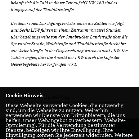
beläuft sich die Zahl in dieser Zeit auf elf LKW, 160 sind es
hingegen auf der Thaddäusstraße.
Bei dem reinen Durchgangsverkehr sehen die Zahlen wie folgt
aus: Sechs LKW fuhren in einem Zeitraum von zwei Stunden
über beziehungsweise von der Osnabrücker Landstraße über die
Spexarder Straße, Waldstraße und Thaddäusstraße direkt bis
zur Verler Straße. In der Gegenrichtung waren es acht LKW. Die
Zahlen zeigen, dass die Anzahl der LKW durch die Lage der
Gewerbegebiete hervorgerufen wird.
Cookie Hinweis
08.12.2008, 22:44 Uhr
Diese Webseite verwendet Cookies, die notwendig
sind, um die Webseite zu nutzen. Weiterhin
verwenden wir Dienste von Drittanbietern, die uns
helfen, unser Webangebot zu verbessern (Website-
Optmierung). Für die Verwendung bestimmter
CDU-Stadtverband
Dienste, benötigen wir Ihre Einwilligung. Ihre
Einwilligung können Sie jederzeit widerrufen. Weitere
Gütersloh