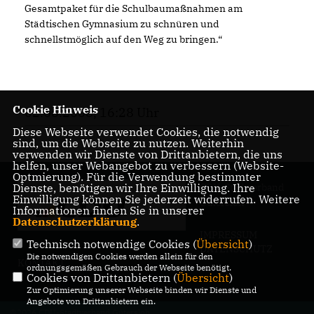
Gesamtpaket für die Schulbaumaßnahmen am
Städtischen Gymnasium zu schnüren und
schnellstmöglich auf den Weg zu bringen.“
Cookie Hinweis
02.06.2008, 16:28 Uhr
Diese Webseite verwendet Cookies, die notwendig
sind, um die Webseite zu nutzen. Weiterhin
verwenden wir Dienste von Drittanbietern, die uns
helfen, unser Webangebot zu verbessern (Website-
Optmierung). Für die Verwendung bestimmter
Dienste, benötigen wir Ihre Einwilligung. Ihre
CDU-Stadtverband
Einwilligung können Sie jederzeit widerrufen. Weitere
Gütersloh
Informationen finden Sie in unserer
Datenschutzerklärung
.
IMPRESSUM
Technisch notwendige Cookies (
Übersicht
)
DATENSCHUTZ
Die notwendigen Cookies werden allein für den
KONTAKT
ordnungsgemäßen Gebrauch der Webseite benötigt.
Cookies von Drittanbietern (
Übersicht
)
Zur Optimierung unserer Webseite binden wir Dienste und
Angebote von Drittanbietern ein.
@2026 CDU-Stadtverband Gütersloh