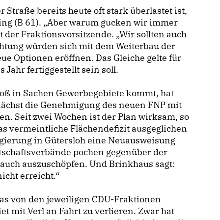
Straße bereits heute oft stark überlastet ist,
ing (B 61). „Aber warum gucken wir immer
t der Fraktionsvorsitzende. „Wir sollten auch
ichtung würden sich mit dem Weiterbau der
 Optionen eröffnen. Das Gleiche gelte für
hr fertiggestellt sein soll.
stoß in Sachen Gewerbegebiete kommt, hat
unächst die Genehmigung des neuen FNP mit
en. Seit zwei Wochen ist der Plan wirksam, so
 das vermeintliche Flächendefizit ausgeglichen
regierung in Gütersloh eine Neuausweisung
rtschaftsverbände pochen gegenüber der
 auch auszuschöpfen. Und Brinkhaus sagt:
cht erreicht.“
s von den jeweiligen CDU-Fraktionen
mit Verl an Fahrt zu verlieren. Zwar hat