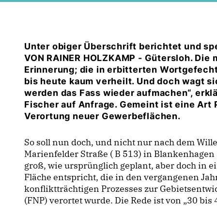
Unter obiger Überschrift berichtet und sp
VON RAINER HOLZKAMP - Gütersloh. Die ma
Erinnerung; die in erbitterten Wortgef
bis heute kaum verheilt. Und doch wagt si
werden das Fass wieder aufmachen“, erklä
Fischer auf Anfrage. Gemeint ist eine Art 
Verortung neuer Gewerbeflächen.
So soll nun doch, und nicht nur nach dem Wille
Marienfelder Straße ( B 513) in Blankenhage
groß, wie ursprünglich geplant, aber doch in 
Fläche entspricht, die in den vergangenen Ja
konfliktträchtigen Prozesses zur Gebietsent
(FNP) verortet wurde. Die Rede ist von „30 bis 