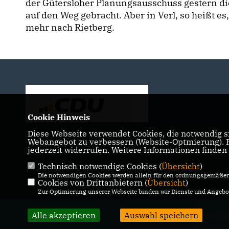
der Gütersloher Planungsausschuss gestern di
auf den Weg gebracht. Aber in Verl, so heißt e
mehr nach Rietberg.
Cookie Hinweis
Diese Webseite verwendet Cookies, die notwendig si
Webangebot zu verbessern (Website-Optmierung). Fü
CDU-Stadtverband Gütersloh
jederzeit widerrufen. Weitere Informationen finden
Technisch notwendige Cookies (
Übersicht
)
IMPRESSUM
DATENSCHUTZ
KONTAKT
Die notwendigen Cookies werden allein für den ordnungsgemäßen 
Cookies von Drittanbietern (
Übersicht
)
Zur Optimierung unserer Webseite binden wir Dienste und Angebot
Alle akzeptieren
Auswahl speichern
@2026 CDU-Stadtverband
Alle Rechte 