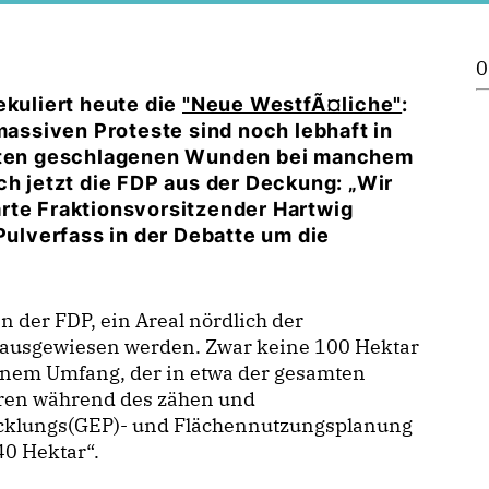
0
ekuliert heute die
"Neue WestfÃ¤liche"
:
ssiven Proteste sind noch lebhaft in
echten geschlagenen Wunden bei manchem
ch jetzt die FDP aus der Deckung: „Wir
rte Fraktionsvorsitzender Hartwig
Pulverfass in der Debatte um die
n der FDP, ein Areal nördlich der
n ausgewiesen werden. Zwar keine 100 Hektar
einem Umfang, der in etwa der gesamten
hren während des zähen und
wicklungs(GEP)- und Flächennutzungsplanung
40 Hektar“.