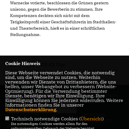
Warnecke votierte, beschlossen die Grünen gestern
unisono, gegen die Bewerberin zu stimmen. Ihre
Kompetenzen deckten sich nicht mit dem
Tätigkeitsprofil einer Geschäftsführerin im Stadthallen-
und Theaterbereich, hieß es in einer schriftlichen
Stellungnahme.
Cookie Hinweis
23.08.2007, 09:42 Uhr
Diese Webseite verwendet Cookies, die notwendig
sind, um die Webseite zu nutzen. Weiterhin
verwenden wir Dienste von Drittanbietern, die uns
helfen, unser Webangebot zu verbessern (Website-
Optmierung). Für die Verwendung bestimmter
Dienste, benötigen wir Ihre Einwilligung. Ihre
CDU-Stadtverband
Einwilligung können Sie jederzeit widerrufen. Weitere
Gütersloh
Informationen finden Sie in unserer
Datenschutzerklärung
.
IMPRESSUM
Technisch notwendige Cookies (
Übersicht
)
DATENSCHUTZ
Die notwendigen Cookies werden allein für den
KONTAKT
ordnungsgemäßen Gebrauch der Webseite benötigt.