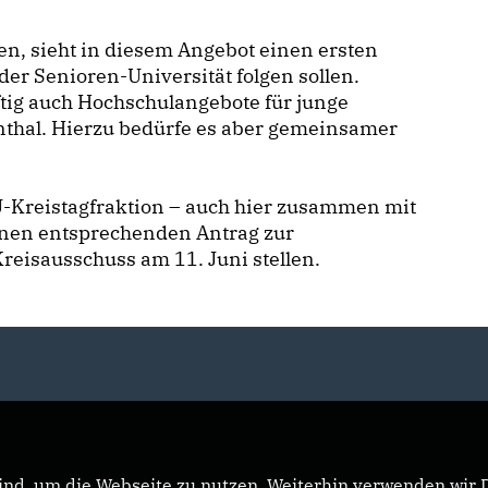
en, sieht in diesem Angebot einen ersten
der Senioren-Universität folgen sollen.
tig auch Hochschulangebote für junge
enthal. Hierzu bedürfe es aber gemeinsamer
U-Kreistagfraktion – auch hier zusammen mit
inen entsprechenden Antrag zur
reisausschuss am 11. Juni stellen.
nd, um die Webseite zu nutzen. Weiterhin verwenden wir Di