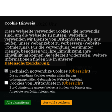
Cookie Hinweis
20.04.2007, 10:28 Uhr
Diese Webseite verwendet Cookies, die notwendig
sind, um die Webseite zu nutzen. Weiterhin
verwenden wir Dienste von Drittanbietern, die uns
helfen, unser Webangebot zu verbessern (Website-
Optmierung). Für die Verwendung bestimmter
Dienste, benötigen wir Ihre Einwilligung. Ihre
CDU-Stadtverband
Einwilligung können Sie jederzeit widerrufen. Weitere
Gütersloh
Informationen finden Sie in unserer
Datenschutzerklärung
.
IMPRESSUM
Technisch notwendige Cookies (
Übersicht
)
DATENSCHUTZ
Die notwendigen Cookies werden allein für den
KONTAKT
ordnungsgemäßen Gebrauch der Webseite benötigt.
Cookies von Drittanbietern (
Übersicht
)
Zur Optimierung unserer Webseite binden wir Dienste und
Angebote von Drittanbietern ein.
@2026 CDU-Stadtverband Gütersloh
Alle Rechte vorbehalten.
Alle akzeptieren
Auswahl speichern