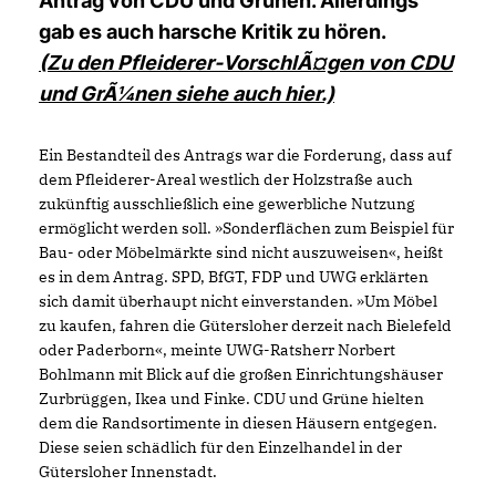
Antrag von CDU und Grünen. Allerdings
gab es auch harsche Kritik zu hören.
(Zu den Pfleiderer-VorschlÃ¤gen von CDU
und GrÃ¼nen siehe auch hier.)
Ein Bestandteil des Antrags war die Forderung, dass auf
dem Pfleiderer-Areal westlich der Holzstraße auch
zukünftig ausschließlich eine gewerbliche Nutzung
ermöglicht werden soll. »Sonderflächen zum Beispiel für
Bau- oder Möbelmärkte sind nicht auszuweisen«, heißt
es in dem Antrag. SPD, BfGT, FDP und UWG erklärten
sich damit überhaupt nicht einverstanden. »Um Möbel
zu kaufen, fahren die Gütersloher derzeit nach Bielefeld
oder Paderborn«, meinte UWG-Ratsherr Norbert
Bohlmann mit Blick auf die großen Einrichtungshäuser
Zurbrüggen, Ikea und Finke. CDU und Grüne hielten
dem die Randsortimente in diesen Häusern entgegen.
Diese seien schädlich für den Einzelhandel in der
Gütersloher Innenstadt.