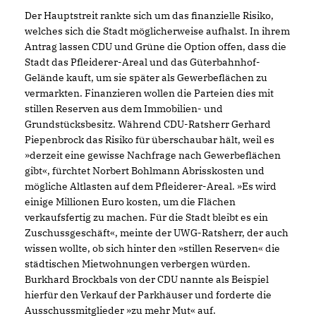
Der Hauptstreit rankte sich um das finanzielle Risiko,
welches sich die Stadt möglicherweise aufhalst. In ihrem
Antrag lassen CDU und Grüne die Option offen, dass die
Stadt das Pfleiderer-Areal und das Güterbahnhof-
Gelände kauft, um sie später als Gewerbeflächen zu
vermarkten. Finanzieren wollen die Parteien dies mit
stillen Reserven aus dem Immobilien- und
Grundstücksbesitz. Während CDU-Ratsherr Gerhard
Piepenbrock das Risiko für überschaubar hält, weil es
»derzeit eine gewisse Nachfrage nach Gewerbeflächen
gibt«, fürchtet Norbert Bohlmann Abrisskosten und
mögliche Altlasten auf dem Pfleiderer-Areal. »Es wird
einige Millionen Euro kosten, um die Flächen
verkaufsfertig zu machen. Für die Stadt bleibt es ein
Zuschussgeschäft«, meinte der UWG-Ratsherr, der auch
wissen wollte, ob sich hinter den »stillen Reserven« die
städtischen Mietwohnungen verbergen würden.
Burkhard Brockbals von der CDU nannte als Beispiel
hierfür den Verkauf der Parkhäuser und forderte die
Ausschussmitglieder »zu mehr Mut« auf.