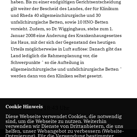
haben. Bis zu einer endgültigen Gerichtsentscheidung
gilt weiter der Bescheid des Landes, der für Klinikum
und Rheda 40 allgemeinchirurgische und 30
unfallchirurgische Betten, sowie 10 HNO-Betten
vorsieht. Zudem, so Dr. Wigginghaus, stehe zum 1.
Januar 2008 eine Änderung des Krankenhausgesetzes
ins Haus, mit der sich der Gegenstand des heutigen
Urteils möglicherweise in Luft auflöse: Danach gibt das
Land lediglich die Rahmenplanung vor, die
Schwerpunkte ˆ so die Aufteilung in
allgemeinchirurgische und unfallchirurgische Betten
werden dann von den Kliniken selbst gesetzt.
Cookie Hinweis
17.04.2007, 18:43 Uhr
Diese Webseite verwendet Cookies, die notwendig
sind, um die Webseite zu nutzen. Weiterhin
verwenden wir Dienste von Drittanbietern, die uns
helfen, unser Webangebot zu verbessern (Website-
Optmierung). Für die Verwendung bestimmter